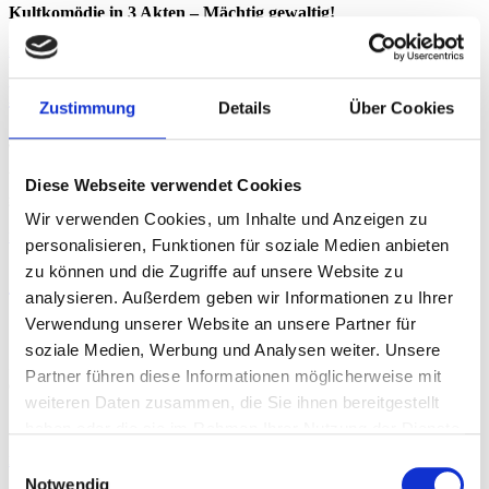
Kultkomödie in 3 Akten – Mächtig gewaltig!
mehr erfahren
Bei Aussage: Mord!
Zustimmung
Details
Über Cookies
Spannendes Kriminal-Dinner
Werden Sie Praktikant der Polizei, und vor allem: Hören Sie
Diese Webseite verwendet Cookies
genau hin!!!!
Wir verwenden Cookies, um Inhalte und Anzeigen zu
mehr erfahren
personalisieren, Funktionen für soziale Medien anbieten
zu können und die Zugriffe auf unsere Website zu
Casino Royal
analysieren. Außerdem geben wir Informationen zu Ihrer
Verwendung unserer Website an unsere Partner für
Turbulentes Musical-Dinner mit Musik und Tanz!
soziale Medien, Werbung und Analysen weiter. Unsere
Setzen Sie auf das richtige Pferd beim Pferderennen
Partner führen diese Informationen möglicherweise mit
oder versuchen Sie Ihr Glück beim Kartenspiel!
weiteren Daten zusammen, die Sie ihnen bereitgestellt
haben oder die sie im Rahmen Ihrer Nutzung der Dienste
gesammelt haben. Sie geben Einwilligung zu unseren
mehr erfahren
Einwilligungsauswahl
Cookies, wenn Sie unsere Webseite weiterhin nutzen.
Notwendig